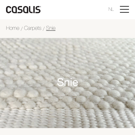
NL
Home
Carpets
Snie
/
/
Snie