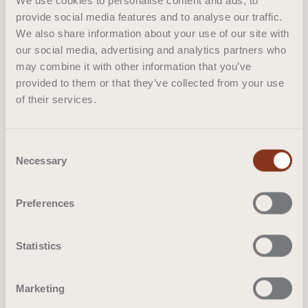
We use cookies to personalise content and ads, to
veelzijdige collectie kan aan beide zijden worden
provide social media features and to analyse our traffic.
gebruikt en heeft ook een optie zonder de rand.
We also share information about your use of our site with
our social media, advertising and analytics partners who
Ondanks het dunne profiel biedt de SNIE collectie
may combine it with other information that you’ve
veel comfort. Je kunt kiezen uit ons assortiment
provided to them or that they’ve collected from your use
pomboxkleuren voor het tapijt en de rand. Deze
of their services.
collectie kan leuk gecombineerd worden met onze
SLUB, di in hetzelfde garen vervaardigd is.
Consent
Necessary
Selection
Where to buy
Preferences
Statistics
Marketing