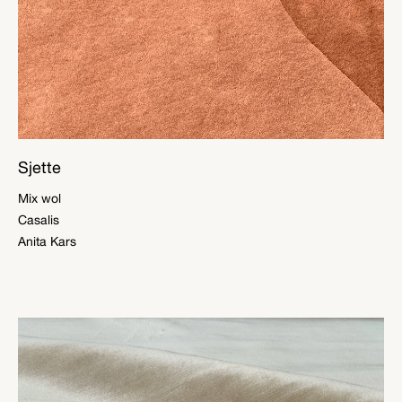
Sjette
Mix wol
Casalis
Anita Kars