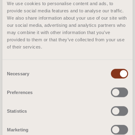
We use cookies to personalise content and ads, to
provide social media features and to analyse our traffic.
We also share information about your use of our site with
our social media, advertising and analytics partners who
may combine it with other information that you’ve
provided to them or that they’ve collected from your use
of their services.
Consent
Necessary
Selection
Rani
Preferences
Tibetaanse wol
Liset van der Scheer
Statistics
Onno Raadersma
Stefania Ruggiero
Marketing