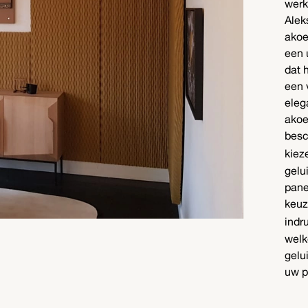
werk
Alek
akoe
een 
dat 
een 
eleg
akoe
besc
kiez
gelu
pane
keuz
indr
welk
gelu
uw p