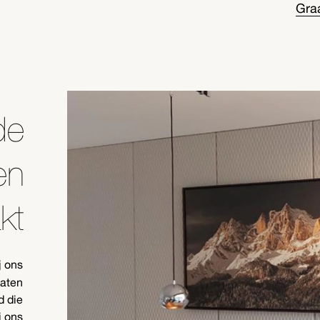
Gra
de
en
kt
j ons
maten
d die
j ons