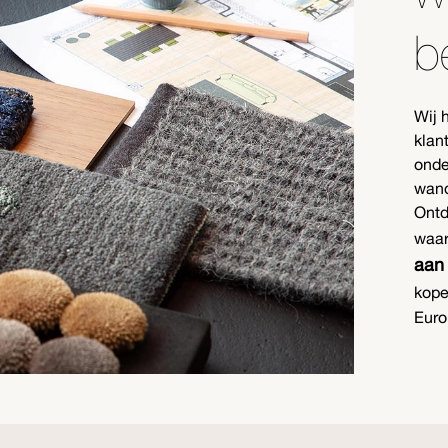
b
Wij 
klan
onde
wand
Ontd
waar
aan 
kope
Euro