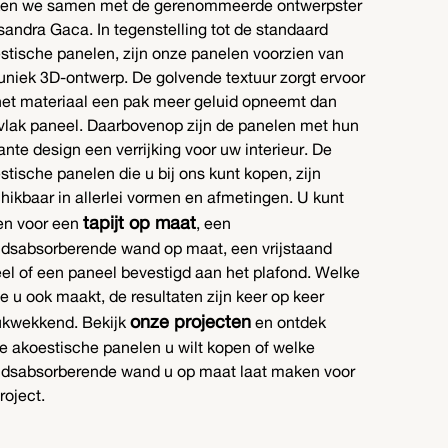
en we samen met de gerenommeerde ontwerpster
sandra Gaca. In tegenstelling tot de standaard
stische panelen, zijn onze panelen voorzien van
uniek 3D-ontwerp. De golvende textuur zorgt ervoor
het materiaal een pak meer geluid opneemt dan
vlak paneel. Daarbovenop zijn de panelen met hun
ante design een verrijking voor uw interieur. De
stische panelen die u bij ons kunt kopen, zijn
hikbaar in allerlei vormen en afmetingen. U kunt
tapijt op maat
en voor een
, een
idsabsorberende wand op maat, een vrijstaand
el of een paneel bevestigd aan het plafond. Welke
e u ook maakt, de resultaten zijn keer op keer
onze projecten
ukwekkend. Bekijk
en ontdek
e akoestische panelen u wilt kopen of welke
idsabsorberende wand u op maat laat maken voor
roject.