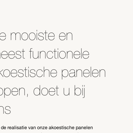
e mooiste en
eest functionele
koestische panelen
open, doet u bij
ns
 de realisatie van onze akoestische panelen