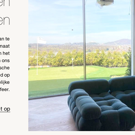
en
en
an te
 maat
n het
n ons
ische
nd op
lijke
feer.
t op