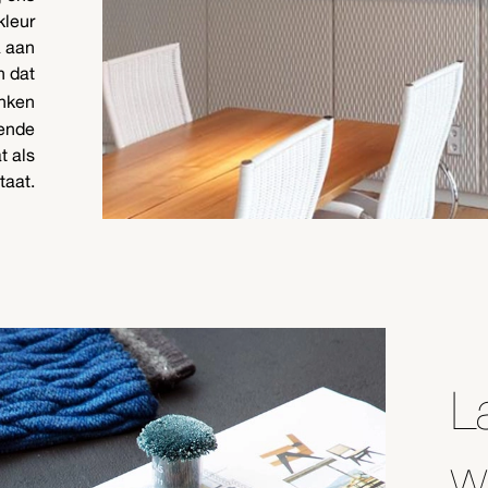
kleur
a aan
n dat
nken
rende
t als
taat.
L
w