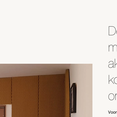
D
m
a
k
o
Voor