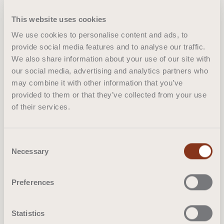
s’entretiennent facilement, les housses peuvent
This website uses cookies
également être commandées séparément
indépendamment des poufs. Les couleurs se
We use cookies to personalise content and ads, to
provide social media features and to analyse our traffic.
combinent parfaitement à celles de la collection
We also share information about your use of our site with
de tapis de Casalis.
our social media, advertising and analytics partners who
may combine it with other information that you’ve
provided to them or that they’ve collected from your use
Où acheter
of their services.
Consent
Necessary
Selection
Preferences
Statistics