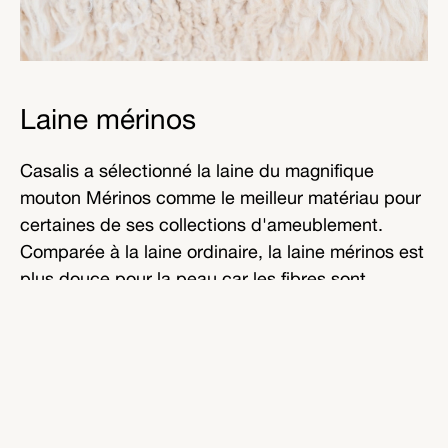
Laine mérinos
Casalis a sélectionné la laine du magnifique
mouton Mérinos comme le meilleur matériau pour
certaines de ses collections d'ameublement.
Comparée à la laine ordinaire, la laine mérinos est
plus douce pour la peau car les fibres sont
beaucoup plus fines et ne provoquent aucune
réaction de démangeaison au contact de la peau.
Cela fait de la laine mérinos la laine idéale pour la
production de plaids, de coussins et de poufs.