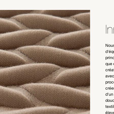
I
Nous
d'éq
prin
que 
créa
avec
proc
crée
d'un
douc
text
élev