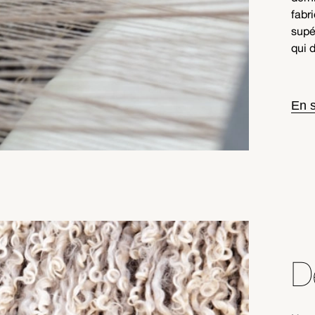
fabr
supé
qui 
En s
D