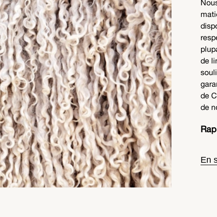
Nous
mati
disp
resp
plup
de l
soul
gara
de C
de n
Rapp
En s