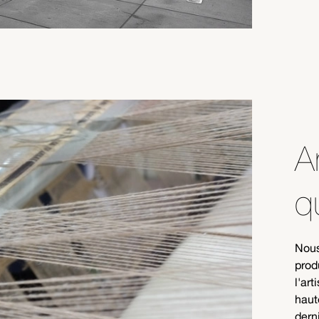
A
q
Nous
prod
l'ar
haut
dern