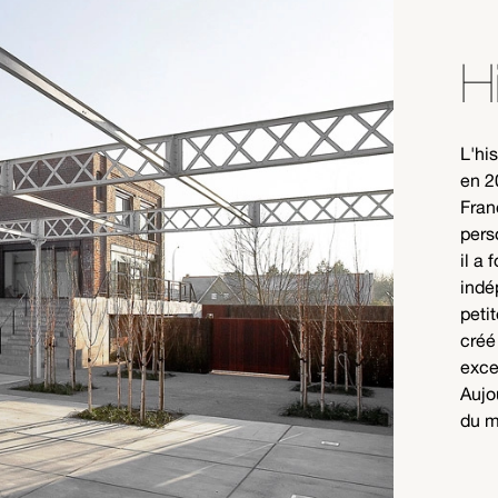
H
L'hi
en 2
Fran
pers
il a
indé
peti
créé
exce
Aujo
du m