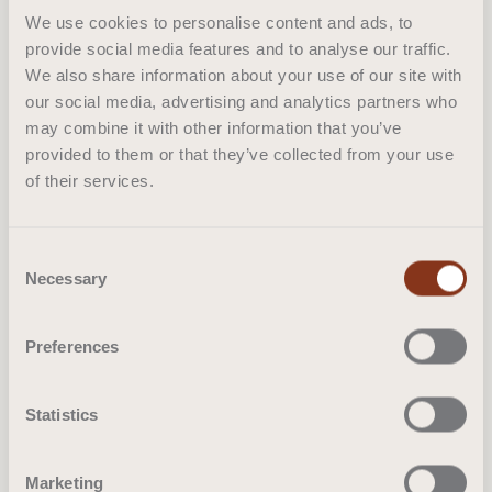
absorber le son. Tout comme Leevn, ces
We use cookies to personalise content and ads, to
provide social media features and to analyse our traffic.
acoustiques sont produits en polyester Trevira CS
We also share information about your use of our site with
résistant au feu. Avec ses tissus harmonieux, ses
our social media, advertising and analytics partners who
combinaisons de couleurs fraîches, sa capacité à
may combine it with other information that you’ve
adoucir le son et son esthétique, Onde crée une
provided to them or that they’ve collected from your use
atmosphère raffinée dans votre intérieur.
of their services.
Consent
Où acheter
Necessary
Selection
Preferences
Statistics
Marketing