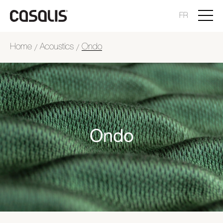
FR
Home
Acoustics
Ondo
/
/
Ondo